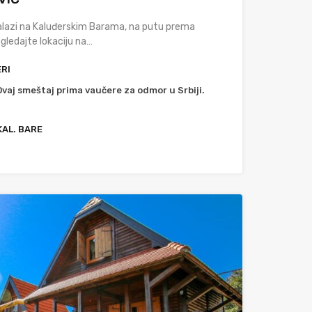
alazi na Kaluđerskim Barama, na putu prema
ledajte lokaciju na…
RI
Ovaj smeštaj prima vaučere za odmor u Srbiji.
KAL. BARE