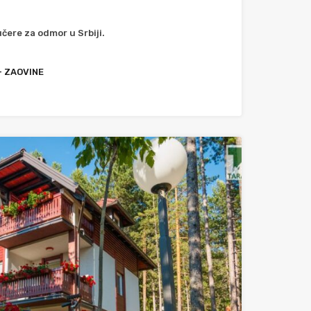
čere za odmor u Srbiji.
- ZAOVINE