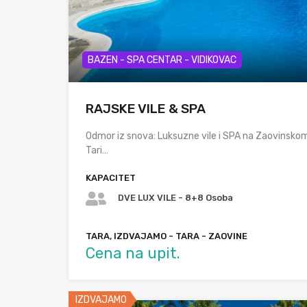
BAZEN - SPA CENTAR - VIDIKOVAC
RAJSKE VILE & SPA
Odmor iz snova: Luksuzne vile i SPA na Zaovinskom 
Tari…
KAPACITET
DVE LUX VILE - 8+8 Osoba
TARA, IZDVAJAMO - TARA - ZAOVINE
Cena na upit.
IZDVAJAMO