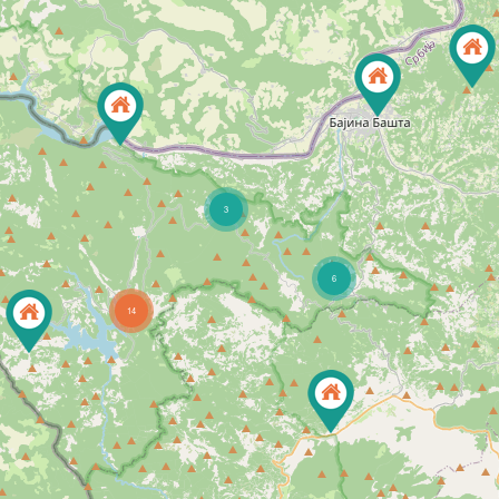
3
6
14