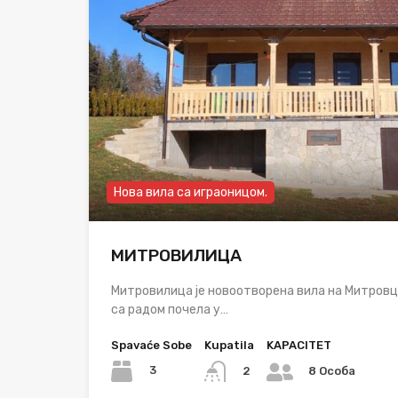
Нова вила са играоницом.
МИТРОВИЛИЦА
Митровилица је новоотворена вила на Митровцу,
са радом почела у…
Spavaće Sobe
Kupatila
KAPACITET
3
2
8 Особа