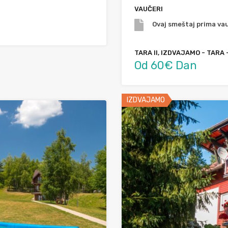
VAUČERI
Ovaj smeštaj prima vau
TARA II, IZDVAJAMO - TARA 
Od 60€ Dan
IZDVAJAMO