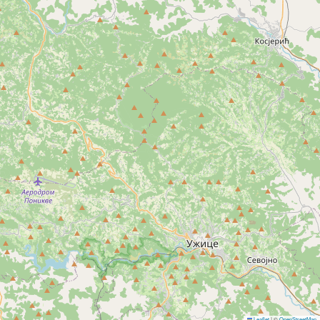
Leaflet
|
©
OpenStreetMap