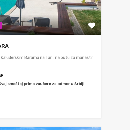
ARA
a Kaluđerskim Barama na Tari, na putu za manastir
RI
Ovaj smeštaj prima vaučere za odmor u Srbiji.