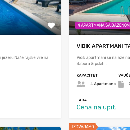
4 APARTMANA SA BAZENOM
VIDIK APARTMANI T
jezeru Naše rajske vile na
Vidik apartmani se nalaze n
Sabora Srpskih…
KAPACITET
VAUČE
4 Apartmana
TARA
Cena na upit.
IZDVAJAMO