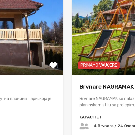
PRIMAMO VAUČERE
Brvnare NAGRAMAK
 на планини Тари, која је
Brvnare NAGRAMAK se nalaze
planinskom stilu sa prelepim
KAPACITET
4 Brvnare / 24 Osobe