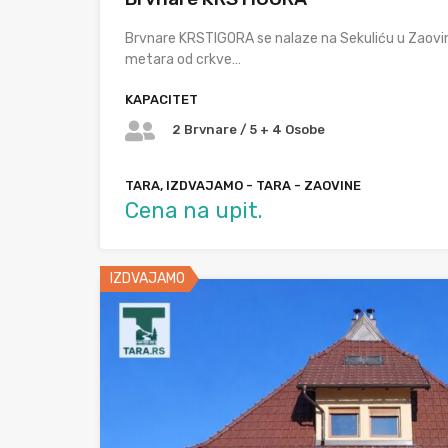
Brvnare KRSTIGORA se nalaze na Sekuliću u Zaovi
metara od crkve…
KAPACITET
2 Brvnare / 5 + 4 Osobe
TARA, IZDVAJAMO - TARA - ZAOVINE
Cena na upit.
IZDVAJAMO