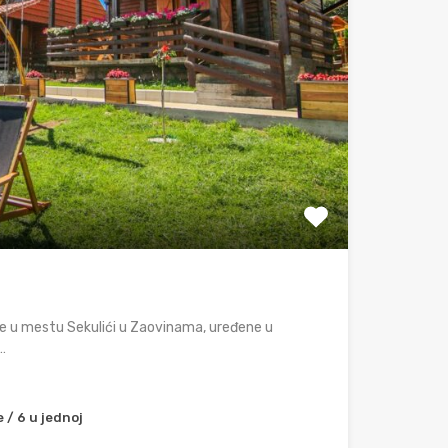
 u mestu Sekulići u Zaovinama, uređene u
…
 / 6 u jednoj