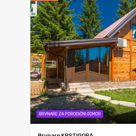
BRVNARE ZA PORODIČNI ODMOR
Brvnare KRSTIGORA