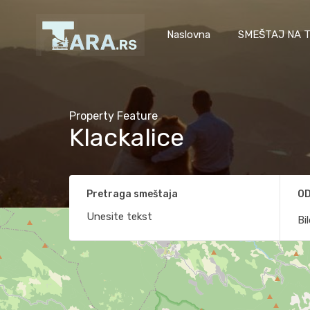
Naslovna
SMEŠTAJ NA T
Property Feature
Klackalice
Pretraga smeštaja
OD
Bi