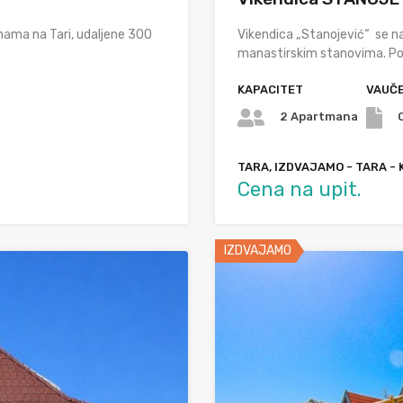
nama na Tari, udaljene 300
Vikendica „Stanojević“ se n
manastirskim stanovima. Pog
KAPACITET
VAUČE
2 Apartmana
TARA, IZDVAJAMO - TARA - 
Cena na upit.
IZDVAJAMO