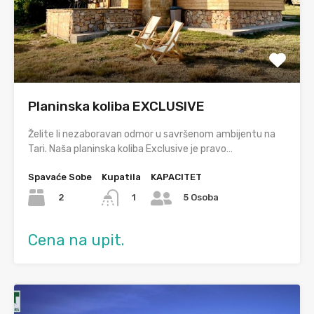
Planinska koliba EXCLUSIVE
Želite li nezaboravan odmor u savršenom ambijentu na
Tari. Naša planinska koliba Exclusive je pravo…
Spavaće Sobe
Kupatila
KAPACITET
2
1
5 Osoba
Cena na upit.