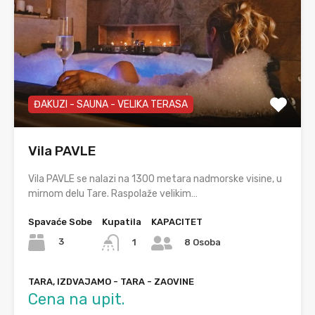
ĐAKUZI - SAUNA - VELIKA TERASA
Vila PAVLE
Vila PAVLE se nalazi na 1300 metara nadmorske visine, u
mirnom delu Tare. Raspolaže velikim…
Spavaće Sobe
Kupatila
KAPACITET
3
1
8 Osoba
TARA, IZDVAJAMO - TARA - ZAOVINE
Cena na upit.