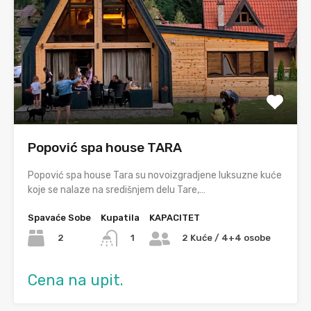
Popović spa house TARA
Popović spa house Tara su novoizgradjene luksuzne kuće
koje se nalaze na središnjem delu Tare,…
Spavaće Sobe
Kupatila
KAPACITET
2
1
2 Kuće / 4+4 osobe
Cena na upit.