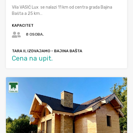
Vila VASIĆ Lux se nalazi 11 km od centra grada Bajina
Bašta a 25 km…
KAPACITET
8 OSOBA.
TARA II, IZDVAJAMO - BAJINA BAŠTA
Cena na upit.