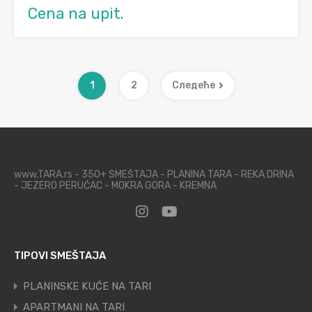
Cena na upit.
1
2
Следеће
www.TARA.rs - 350+ SMEŠTAJA - PLANINA TARA - REKA DRINA
- JEZERO PERUĆAC - MOKRA GORA - KREMNA
TIPOVI SMEŠTAJA
PLANINSKE KUĆE NA TARI
APARTMANI NA TARI