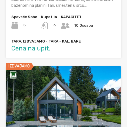
bazenom na planini Tari, smešten u srcu…
Spavaće Sobe
Kupatila
KAPACITET
5
3
10 Osoaba
TARA, IZDVAJAMO - TARA - KAL. BARE
Cena na upit.
IZDVAJAMO