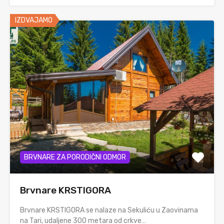
IZDVAJAMO
BRVNARE ZA PORODIČNI ODMOR
Brvnare KRSTIGORA
Brvnare KRSTIGORA se nalaze na Sekuliću u Zaovinama
na Tari, udaljene 300 metara od crkve…