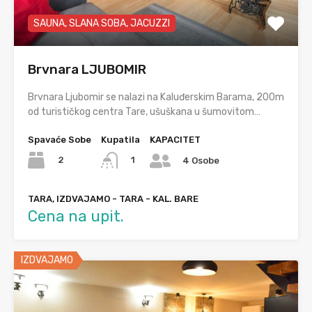
SAUNA, SLANA SOBA, JACUZZI
Brvnara LJUBOMIR
Brvnara Ljubomir se nalazi na Kaluđerskim Barama, 200m
od turističkog centra Tare, ušuškana u šumovitom…
Spavaće Sobe
Kupatila
KAPACITET
2
1
4 Osobe
TARA, IZDVAJAMO - TARA - KAL. BARE
Cena na upit.
IZDVAJAMO