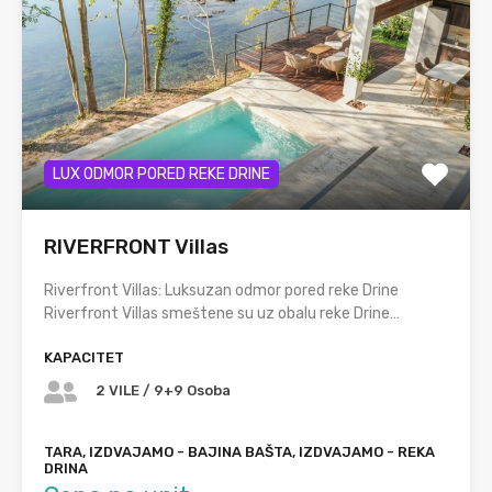
LUX ODMOR PORED REKE DRINE
RIVERFRONT Villas
Riverfront Villas: Luksuzan odmor pored reke Drine
Riverfront Villas smeštene su uz obalu reke Drine…
KAPACITET
2 VILE / 9+9 Osoba
TARA, IZDVAJAMO - BAJINA BAŠTA, IZDVAJAMO - REKA
DRINA