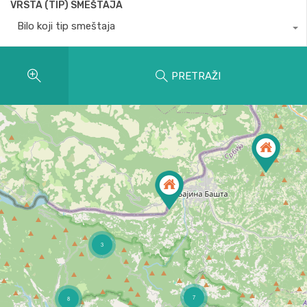
VRSTA (TIP) SMEŠTAJA
Bilo koji tip smeštaja
PRETRAŽI
3
7
8