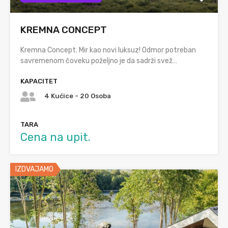
KREMNA CONCEPT
Kremna Concept. Mir kao novi luksuz! Odmor potreban
savremenom čoveku poželjno je da sadrži svež…
KAPACITET
4 Kućice - 20 Osoba
TARA
Cena na upit.
IZDVAJAMO