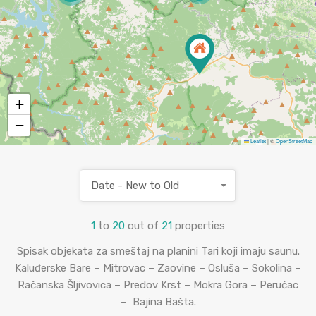
+
−
Leaflet
|
©
OpenStreetMap
Date - New to Old
1
to
20
out of
21
properties
Spisak objekata za smeštaj na planini Tari koji imaju saunu.
Kaluđerske Bare – Mitrovac – Zaovine – Osluša – Sokolina –
Račanska Šljivovica – Predov Krst – Mokra Gora – Perućac
– Bajina Bašta.