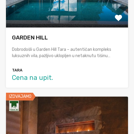
GARDEN HILL
Dobrodošli u Garden Hill Tara – autentičan kompleks
luksuznih vila, pažljivo uklopljen u netaknutu tišinu…
TARA
Cena na upit.
IZDVAJAMO