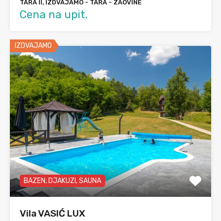
TARA II, IZDVAJAMO - TARA - ZAOVINE
Cena na upit.
IZDVAJAMO
BAZEN, DJAKUZI, SAUNA
Vila VASIĆ LUX