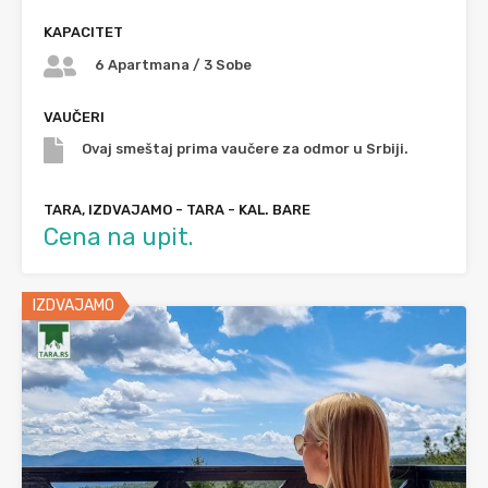
KAPACITET
6 Apartmana / 3 Sobe
VAUČERI
Ovaj smeštaj prima vaučere za odmor u Srbiji.
TARA, IZDVAJAMO - TARA - KAL. BARE
Cena na upit.
IZDVAJAMO