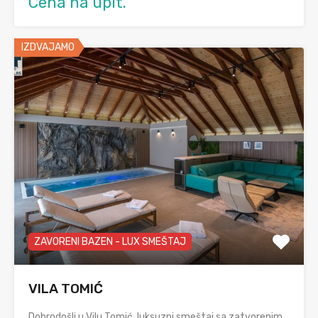
Cena na upit.
IZDVAJAMO
ZAVORENI BAZEN - LUX SMEŠTAJ
VILA TOMIĆ
Dobrodošli u Vilu Tomić, luksuzni smeštaj sa zatvorenim