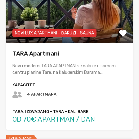
NOVI LUX APARTMANI - ĐAKUZI - SAUNA
TARA Apartmani
Novi i moderni TARA APARTMANI se nalaze u samom
centru planine Tare, na Kaluđerskim Barama.…
KAPACITET
4 APARTMANA
TARA, IZDVAJAMO - TARA - KAL. BARE
OD 70€ APARTMAN / DAN
IZDVAJAMO