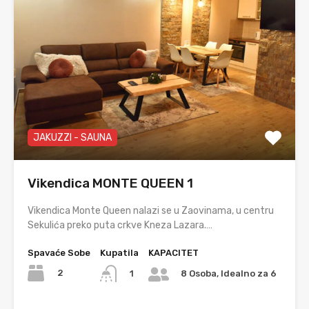
JAKUZZI - SAUNA
Vikendica MONTE QUEEN 1
Vikendica Monte Queen nalazi se u Zaovinama, u centru
Sekulića preko puta crkve Kneza Lazara.…
Spavaće Sobe
Kupatila
KAPACITET
2
1
8 Osoba, Idealno za 6