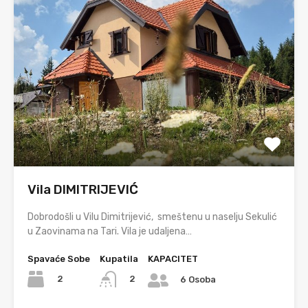
Vila DIMITRIJEVIĆ
Dobrodošli u Vilu Dimitrijević, smeštenu u naselju Sekulić
u Zaovinama na Tari. Vila je udaljena…
Spavaće Sobe
Kupatila
KAPACITET
2
2
6 Osoba