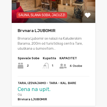
SAUNA, SLANA SOBA, JACUZZI
Brvnara LJUBOMIR
Brvnara Ljubomir se nalazi na Kaluđerskim
Barama, 200m od turističkog centra Tare,
ušuškana u šumovitom…
Spavaće Sobe
Kupatila
KAPACITET
2
1
4 Osobe
TARA, IZDVAJAMO - TARA - KAL. BARE
Cena na upit.
Од
Brvnara LJUBOMIR