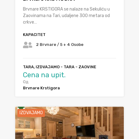
Brvnare KRSTIGORA se nalaze na Sekuliću u
Zaovinama na Tari, udaljene 300 metara od
crkve…
KAPACITET
2 Brvnare / 5 + 4 Osobe
TARA, IZDVAJAMO - TARA - ZAOVINE
Cena na upit.
Од
Brvnare Krstigora
IZDVAJAMO