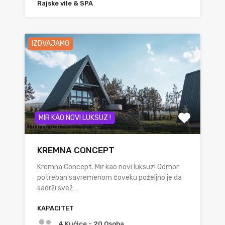
Rajske vile & SPA
IZDVAJAMO
MIR KAO NOVI LUKSUZ !
KREMNA CONCEPT
Kremna Concept. Mir kao novi luksuz! Odmor
potreban savremenom čoveku poželjno je da
sadrži svež…
KAPACITET
4 Kućice - 20 Osoba