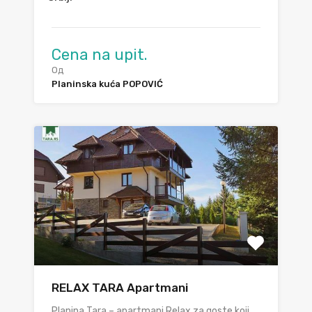
Cena na upit.
Од
Planinska kuća POPOVIĆ
RELAX TARA Apartmani
Planina Tara – apartmani Relax za goste koji