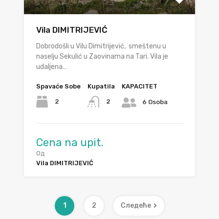
Vila DIMITRIJEVIĆ
Dobrodošli u Vilu Dimitrijević, smeštenu u
naselju Sekulić u Zaovinama na Tari. Vila je
udaljena…
Spavaće Sobe
Kupatila
KAPACITET
2
2
6 Osoba
Cena na upit.
Од
Vila DIMITRIJEVIĆ
1
2
Следеће