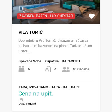
ZAVORENI BAZEN - LUX SMEŠTAJ
VILA TOMIĆ
Dobrodošli u Vilu Tomić, luksuzni smeštaj sa
zatvorenim bazenom na planini Tari, smešten
u srcu…
Spavaće Sobe
Kupatila
KAPACITET
5
3
10 Osoaba
TARA, IZDVAJAMO - TARA - KAL. BARE
Cena na upit.
Од
Vila TOMIĆ