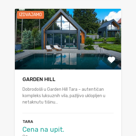
IZDVAJAMO
GARDEN HILL
Dobrodošli u Garden Hill Tara – autentičan
kompleks luksuznih vila, pažljivo uklopljen u
netaknutu tišinu…
TARA
Cena na upit.