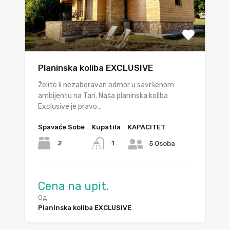
Planinska koliba EXCLUSIVE
Želite li nezaboravan odmor u savršenom
ambijentu na Tari. Naša planinska koliba
Exclusive je pravo…
Spavaće Sobe
Kupatila
KAPACITET
2
1
5 Osoba
Cena na upit.
Од
Planinska koliba EXCLUSIVE