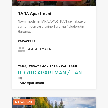
TARA Apartmani
Novi i moderni TARA APARTMANI se nalaze u
samom centru planine Tare, na Kaluđerskim
Barama.…
KAPACITET
4 APARTMANA
TARA, IZDVAJAMO - TARA - KAL. BARE
OD 70€ APARTMAN / DAN
Од
TARA Apartmani
IZDVAJAMO