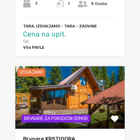
3
1
8 Osoba
TARA, IZDVAJAMO - TARA - ZAOVINE
Cena na upit.
Од
Vila PAVLE
IZDVAJAMO
BRVNARE ZA PORODIČNI ODMOR
Brvnare KRSTIGORA