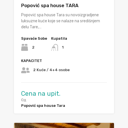
Popović spa house TARA
Popović spa house Tara su novoizgradjene
luksuzne kuće koje se nalaze na središnjem
delu Tare,…
Spavaće Sobe
Kupatila
2
1
KAPACITET
2 Kuće / 4+4 osobe
Cena na upit.
Од
Popović spa house Tara