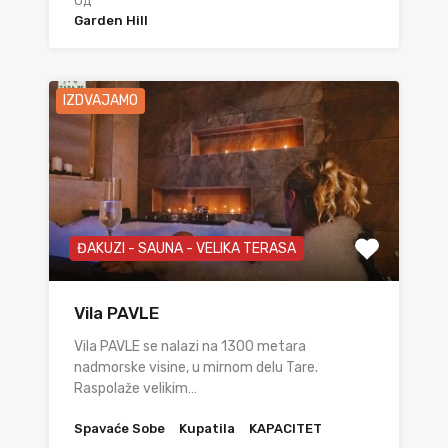
Од
Garden Hill
IZDVAJAMO
ĐAKUZI - SAUNA - VELIKA TERASA
Vila PAVLE
Vila PAVLE se nalazi na 1300 metara
nadmorske visine, u mirnom delu Tare.
Raspolaže velikim…
Spavaće Sobe
Kupatila
KAPACITET