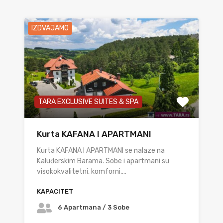
IZDVAJAMO
TARA EXCLUSIVE SUITES & SPA
Kurta KAFANA I APARTMANI
Kurta KAFANA I APARTMANI se nalaze na
Kaluđerskim Barama. Sobe i apartmani su
visokokvalitetni, komforni,…
KAPACITET
6 Apartmana / 3 Sobe