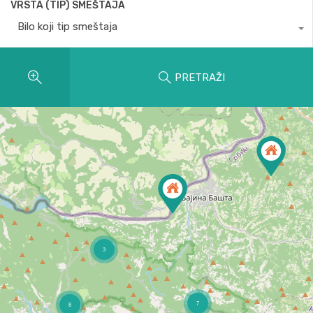
VRSTA (TIP) SMEŠTAJA
Bilo koji tip smeštaja
PRETRAŽI
3
7
8