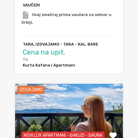
VAUČERI
Ovaj smeštaj prima vaučere za odmor u
Srbiji.
TARA, IZDVAJAMO - TARA - KAL. BARE
Cena na upit.
Од
Kurta Kafana i Apartmani
IZDVAJAMO
NOVI LUX APARTMANI - ĐAKUZI - SAUNA