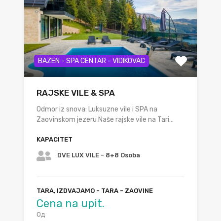
BAZEN - SPA CENTAR - VIDIKOVAC
RAJSKE VILE & SPA
Odmor iz snova: Luksuzne vile i SPA na
Zaovinskom jezeru Naše rajske vile na Tari…
KAPACITET
DVE LUX VILE - 8+8 Osoba
TARA, IZDVAJAMO - TARA - ZAOVINE
Cena na upit.
Од