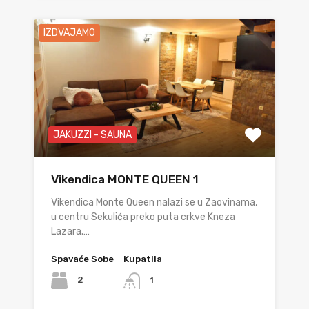
IZDVAJAMO
JAKUZZI - SAUNA
Vikendica MONTE QUEEN 1
Vikendica Monte Queen nalazi se u Zaovinama,
u centru Sekulića preko puta crkve Kneza
Lazara.…
Spavaće Sobe
Kupatila
2
1