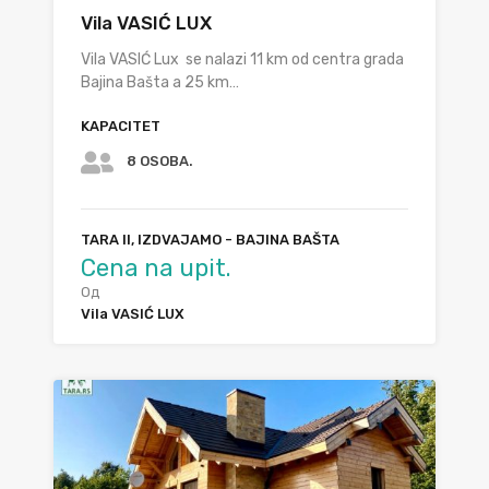
Vila VASIĆ LUX
Vila VASIĆ Lux se nalazi 11 km od centra grada
Bajina Bašta a 25 km…
KAPACITET
8 OSOBA.
TARA II, IZDVAJAMO - BAJINA BAŠTA
Cena na upit.
Од
Vila VASIĆ LUX