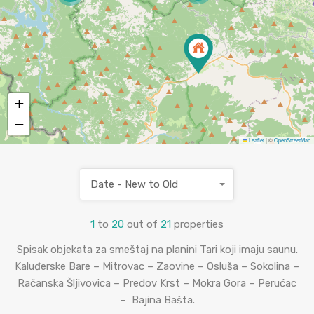
+
−
Leaflet
|
©
OpenStreetMap
Date - New to Old
1
to
20
out of
21
properties
Spisak objekata za smeštaj na planini Tari koji imaju saunu.
Kaluđerske Bare – Mitrovac – Zaovine – Osluša – Sokolina –
Račanska Šljivovica – Predov Krst – Mokra Gora – Perućac
– Bajina Bašta.