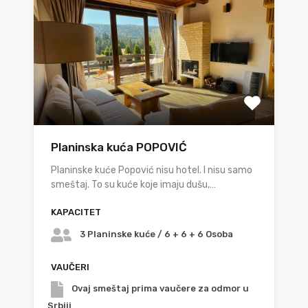
Planinska kuća POPOVIĆ
Planinske kuće Popović nisu hotel. I nisu samo
smeštaj. To su kuće koje imaju dušu,…
KAPACITET
3 Planinske kuće / 6 + 6 + 6 Osoba
VAUČERI
Ovaj smeštaj prima vaučere za odmor u
Srbiji