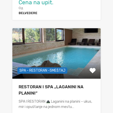
Cena na upit.
Од
BELVEDERE
SPA - RESTORAN -SMEŠTAJ
RESTORAN I SPA „LAGANINI NA
PLANINI“
SPA I RESTORAN
Laganini na planini – ukus,
mir i opuštanje na jednom mestu…