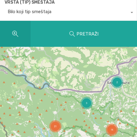
VRSTA (TIP) SMEŠTAJA
Bilo koji tip smeštaja
PRETRAŽI
2
3
21
14