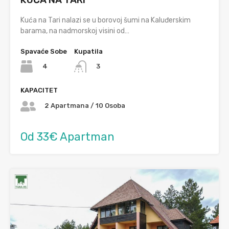
Kuća na Tari nalazi se u borovoj šumi na Kaluđerskim
barama, na nadmorskoj visini od…
Spavaće Sobe
Kupatila
4
3
KAPACITET
2 Apartmana / 10 Osoba
Od 33€ Apartman