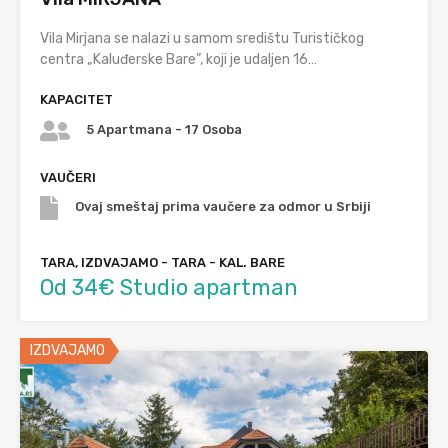
Vila Mirjana se nalazi u samom središtu Turističkog
centra „Kaluđerske Bare”, koji je udaljen 16…
KAPACITET
5 Apartmana - 17 Osoba
VAUČERI
Ovaj smeštaj prima vaučere za odmor u Srbiji
TARA, IZDVAJAMO - TARA - KAL. BARE
Od 34€ Studio apartman
IZDVAJAMO