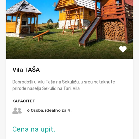
Vila TAŠA
Dobrodošli u Vilu Taša na Sekuliću, u srcu netaknute
prirode naselja Sekulić na Tari. Vila…
KAPACITET
6 Osoba, idealno za 4.
Cena na upit.