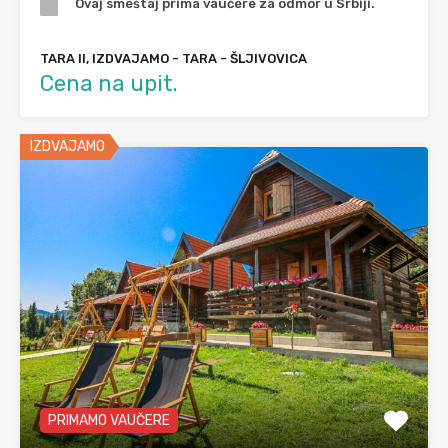
Ovaj smeštaj prima vaučere za odmor u Srbiji.
TARA II, IZDVAJAMO - TARA - ŠLJIVOVICA
Cena na upit.
IZDVAJAMO
PRIMAMO VAUČERE