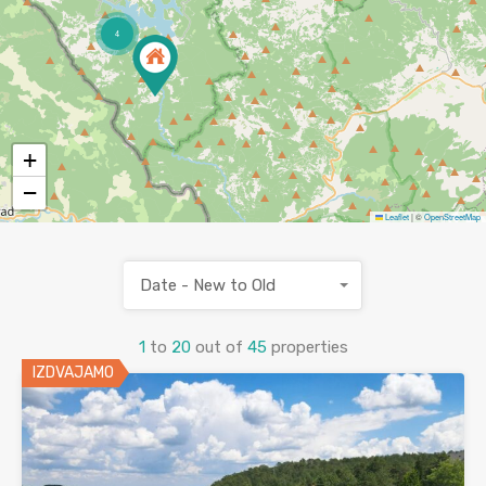
4
+
−
Leaflet
|
©
OpenStreetMap
Date - New to Old
1
to
20
out of
45
properties
IZDVAJAMO