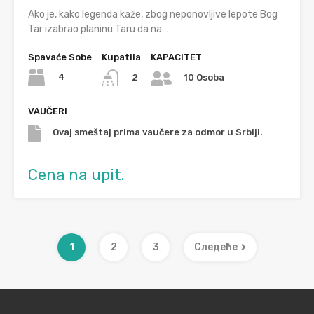
Ako je, kako legenda kaže, zbog neponovljive lepote Bog
Tar izabrao planinu Taru da na…
Spavaće Sobe
Kupatila
KAPACITET
4
2
10 Osoba
VAUČERI
Ovaj smeštaj prima vaučere za odmor u Srbiji.
Cena na upit.
1
2
3
Следеће