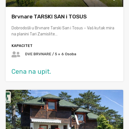
Brvnare TARSKI SAN i TOSUS
Dobrodošli u Brvnare Tarski San i Tosus – Vaš kutak mira
na planini Tari Zamislite…
KAPACITET
DVE BRVNARE / 5 + 6 Osoba
Cena na upit.