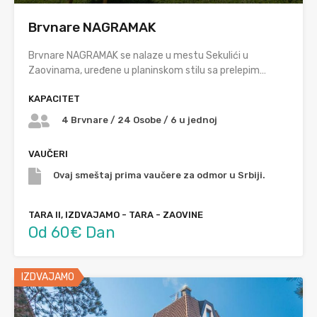
Brvnare NAGRAMAK
Brvnare NAGRAMAK se nalaze u mestu Sekulići u
Zaovinama, uređene u planinskom stilu sa prelepim…
KAPACITET
4 Brvnare / 24 Osobe / 6 u jednoj
VAUČERI
Ovaj smeštaj prima vaučere za odmor u Srbiji.
TARA II, IZDVAJAMO - TARA - ZAOVINE
Od 60€ Dan
IZDVAJAMO