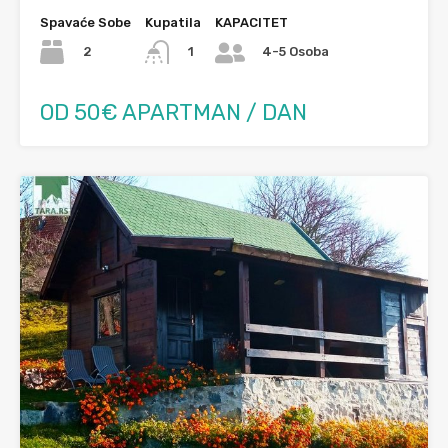
Spavaće Sobe
Kupatila
KAPACITET
2
1
4-5 Osoba
OD 50€ APARTMAN / DAN