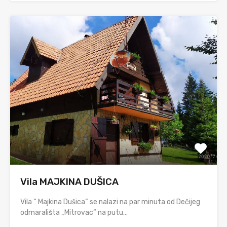
Vila MAJKINA DUŠICA
Vila “ Majkina Dušica“ se nalazi na par minuta od Dečijeg
odmarališta „Mitrovac“ na putu…