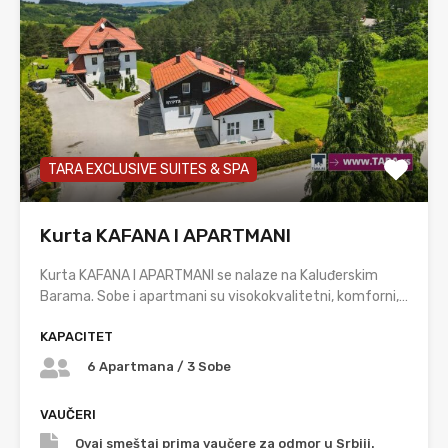
TARA EXCLUSIVE SUITES & SPA
Kurta KAFANA I APARTMANI
Kurta KAFANA I APARTMANI se nalaze na Kaluđerskim
Barama. Sobe i apartmani su visokokvalitetni, komforni,…
KAPACITET
6 Apartmana / 3 Sobe
VAUČERI
Ovaj smeštaj prima vaučere za odmor u Srbiji.