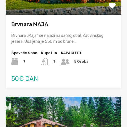
Brvnara MAJA
Brvnara „Маја“ se nalazi na samoj obali Zaovinskog
jezera. Udaljenа је 550 m оd branе…
Spavaće Sobe
Kupatila
KAPACITET
1
1
5 Osoba
50€ DAN