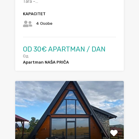
Tara –…
KAPACITET
4 Osobe
OD 30€ APARTMAN / DAN
Од
Apartman NAŠA PRIČA