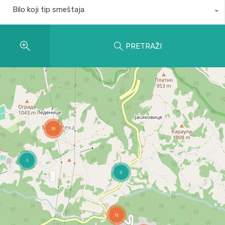
Bilo koji tip smeštaja
PRETRAŽI
25
3
2
12