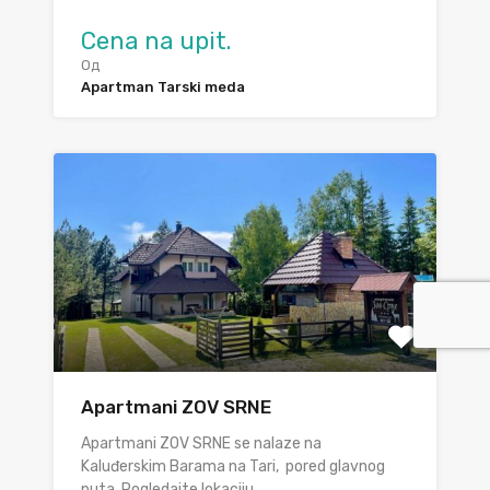
Cena na upit.
Од
Apartman Tarski meda
Apartmani ZOV SRNE
Apartmani ZOV SRNE se nalaze na
Kaluđerskim Barama na Tari, pored glavnog
puta. Pogledajte lokaciju…