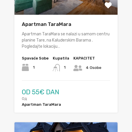
Apartman TaraMara
Аpartman TaraMara se nalazi u samom centru
planine Tare, na Kaluđerskim Barama .
Pogledajte lokaciju…
Spavaće Sobe
Kupatila
KAPACITET
1
1
4 Osobe
OD 55€ DAN
Од
Apartman TaraMara