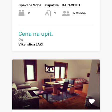
Spavaće Sobe
Kupatila
KAPACITET
2
1
6 Osoba
Cena na upit.
Од
Vikendica LAKI