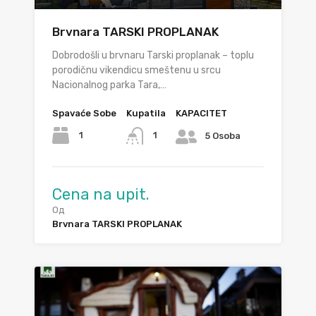
Brvnara TARSKI PROPLANAK
Dobrodošli u brvnaru Tarski proplanak – toplu
porodičnu vikendicu smeštenu u srcu
Nacionalnog parka Tara,…
Spavaće Sobe
Kupatila
KAPACITET
1
1
5 Osoba
Cena na upit.
Од
Brvnara TARSKI PROPLANAK