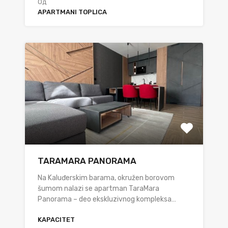
Од
APARTMANI TOPLICA
TARAMARA PANORAMA
Na Kaluđerskim barama, okružen borovom
šumom nalazi se apartman TaraMara
Panorama – deo ekskluzivnog kompleksa…
KAPACITET