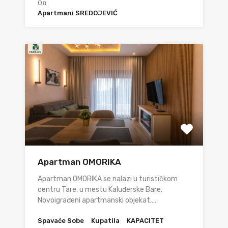
Од
Apartmani SREDOJEVIĆ
Apartman OMORIKA
Apartman OMORIKA se nalazi u turističkom
centru Tare, u mestu Kaluđerske Bare.
Novoigrađeni apartmanski objekat,…
Spavaće Sobe
Kupatila
KAPACITET