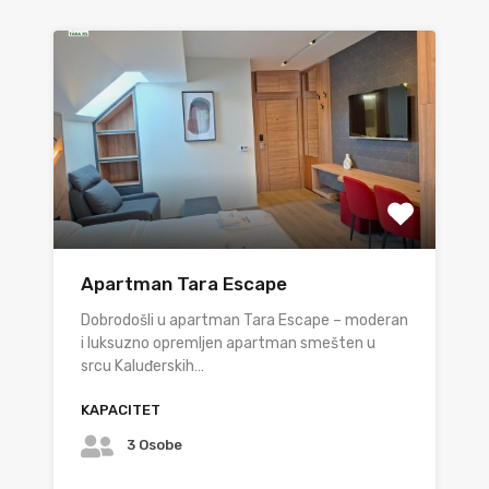
Apartman Tara Escape
Dobrodošli u apartman Tara Escape – moderan
i luksuzno opremljen apartman smešten u
srcu Kaluđerskih…
KAPACITET
3 Osobe