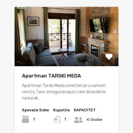
Apartman TARSKI MEDA
Apartman Tarski Meda smešten je u samom
centru Tare, omogućavajući vam da budete
na korak…
Spavaće Sobe
Kupatila
KAPACITET
1
1
4 Osobe