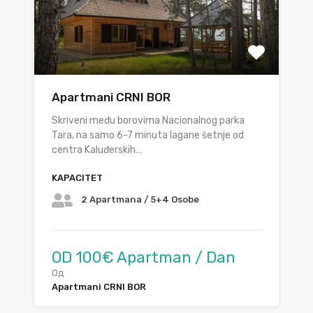
Apartmani CRNI BOR
Skriveni među borovima Nacionalnog parka
Tara, na samo 6-7 minuta lagane šetnje od
centra Kaluđerskih…
KAPACITET
2 Apartmana / 5+4 Osobe
OD 100€ Apartman / Dan
Од
Apartmani CRNI BOR