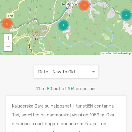
43
4
13
2
+
−
Leaflet
|
©
OpenStreetMap
Date - New to Old
41
to
80
out of
104
properties
Kaluđerske Bare su najpoznatiji turistički centar na
Tari, smešten na nadmorskoj visini od 1059 m. Ova
destinacija nudi bogatu ponudu smeštaja – od