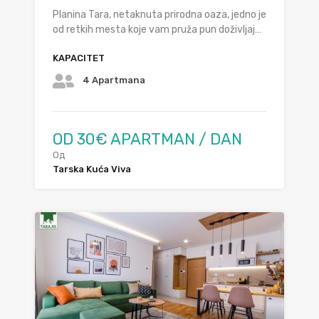
Planina Tara, netaknuta prirodna oaza, jedno je
od retkih mesta koje vam pruža pun doživljaj…
KAPACITET
4 Apartmana
OD 30€ APARTMAN / DAN
Од
Tarska Kuća Viva