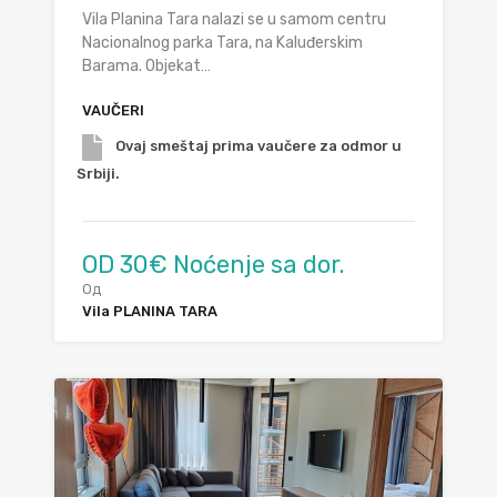
Vila Planina Tara nalazi se u samom centru
Nacionalnog parka Tara, na Kaluđerskim
Barama. Objekat…
VAUČERI
Ovaj smeštaj prima vaučere za odmor u
Srbiji.
OD 30€ Noćenje sa dor.
Од
Vila PLANINA TARA