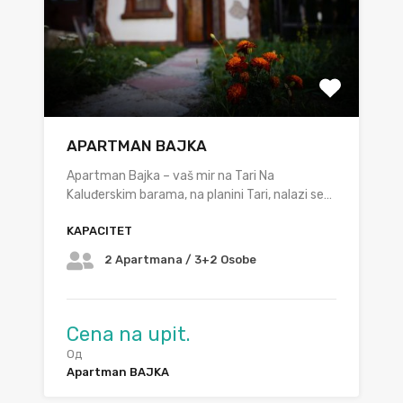
APARTMAN BAJKA
Apartman Bajka – vaš mir na Tari Na
Kaluđerskim barama, na planini Tari, nalazi se…
KAPACITET
2 Apartmana / 3+2 Osobe
Cena na upit.
Од
Apartman BAJKA