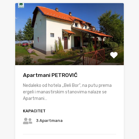
Apartmani PETROVIĆ
Nedaleko od hotela „Beli Bor“, na putu prema
ergeli i manastirskim stanovima nalaze se
Apartmani…
KAPACITET
3 Apartmana