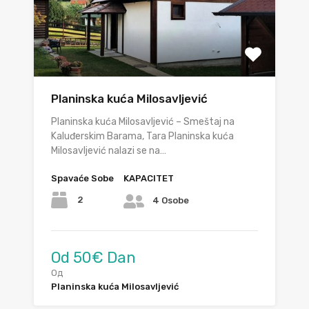
Planinska kuća Milosavljević
Planinska kuća Milosavljević – Smeštaj na
Kaluđerskim Barama, Tara Planinska kuća
Milosavljević nalazi se na…
Spavaće Sobe
KAPACITET
2
4 Osobe
Od 50€ Dan
Од
Planinska kuća Milosavljević