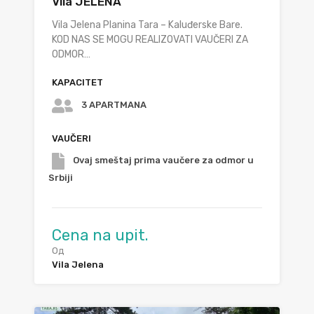
Vila JELENA
Vila Jelena Planina Tara – Kaluđerske Bare.
KOD NAS SE MOGU REALIZOVATI VAUČERI ZA
ODMOR…
KAPACITET
3 APARTMANA
VAUČERI
Ovaj smeštaj prima vaučere za odmor u
Srbiji
Cena na upit.
Од
Vila Jelena