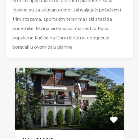
hotela i apartmana do brvnara i planinskih kuća.
Idealne su za aktivan odmor zahvaljujući pešačkim i
trim stazama, sportskim terenima i ski stazi za
početnike. Blizina vidikovaca, manastira Rača i
popularne Kućice na Drini dodatno obogaćuje
boravak u ovom delu planine.