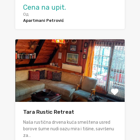
Cena na upit.
Од
Apartmani Petrović
Tara Rustic Retreat
Naša rustična drvena kuća smeštena usred
borove šume nudi oazu mira i tišine, savršenu
za…