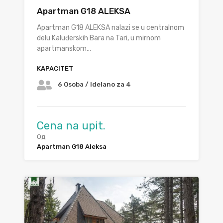
Apartman G18 ALEKSA
Apartman G18 ALEKSA nalazi se u centralnom
delu Kaluđerskih Bara na Tari, u mirnom
apartmanskom…
KAPACITET
6 Osoba / Idelano za 4
Cena na upit.
Од
Apartman G18 Aleksa