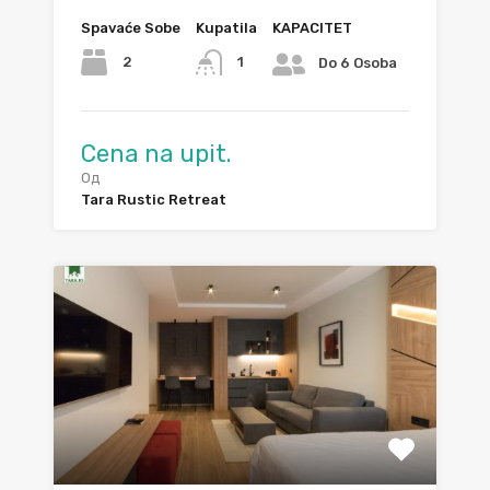
Spavaće Sobe
Kupatila
KAPACITET
2
1
Do 6 Osoba
Cena na upit.
Од
Tara Rustic Retreat