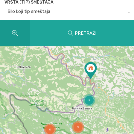
VRSTA (TIP) SMEŠTAJA
Bilo koji tip smeštaja
PRETRAŽI
3
87
32