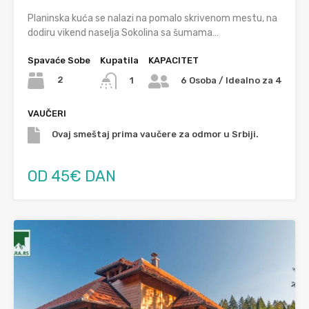
Planinska kuća se nalazi na pomalo skrivenom mestu, na
dodiru vikend naselja Sokolina sa šumama…
Spavaće Sobe
Kupatila
KAPACITET
2
1
6 Osoba / Idealno za 4
VAUČERI
Ovaj smeštaj prima vaučere za odmor u Srbiji.
OD 45€ DAN