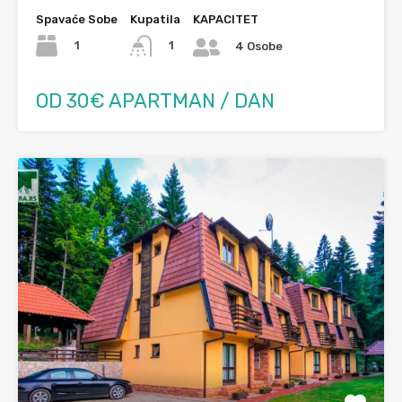
Spavaće Sobe
Kupatila
KAPACITET
1
1
4 Osobe
OD 30€ APARTMAN / DAN