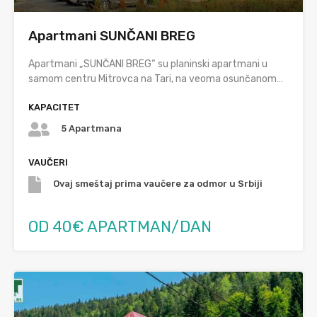
Apartmani SUNČANI BREG
Apartmani „SUNČANI BREG“ su planinski apartmani u
samom centru Mitrovca na Tari, na veoma osunčanom…
KAPACITET
5 Apartmana
VAUČERI
Ovaj smeštaj prima vaučere za odmor u Srbiji
OD 40€ APARTMAN/DAN