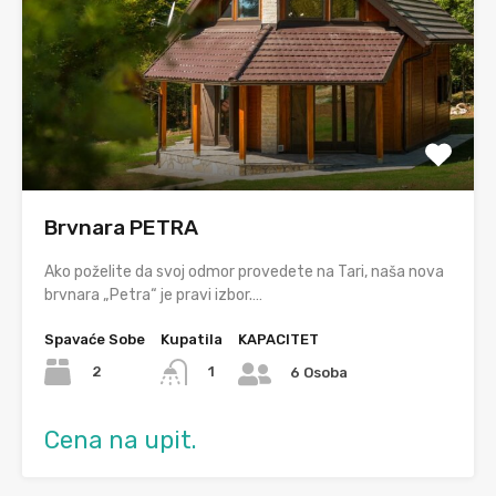
Brvnara PETRA
Ako poželite da svoj odmor provedete na Tari, naša nova
brvnara „Petra“ je pravi izbor.…
Spavaće Sobe
Kupatila
KAPACITET
2
1
6 Osoba
Cena na upit.