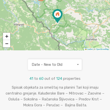
+
−
Leaflet
|
©
OpenStreetMap
Date - New to Old
41
to
60
out of
124
properties
Spisak objekata za smeštaj na planini Tari koji imaju
centralno grejanje. Kaluđerske Bare – Mitrovac – Zaovine –
Osluša – Sokolina – Račanska Šljivovica – Predov Krst –
Mokra Gora – Perućac – Bajina Bašta.