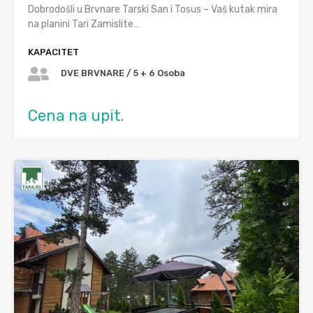
Dobrodošli u Brvnare Tarski San i Tosus – Vaš kutak mira
na planini Tari Zamislite…
KAPACITET
DVE BRVNARE / 5 + 6 Osoba
Cena na upit.