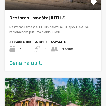
Restoran i smeštaj IHTHIS
Restoran i smeštaj IHTHIS nalazi se u Bajnoj Bašti na
regionalnom putu za planinu Taru…
Spavaće Sobe
Kupatila
KAPACITET
4
4
4 Sobe
Cena na upit.