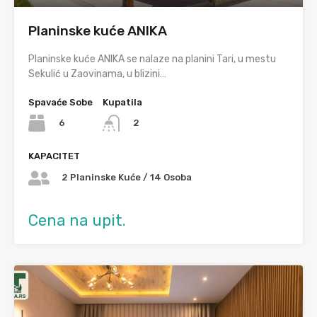
Planinske kuće ANIKA
Planinske kuće ANIKA se nalaze na planini Tari, u mestu
Sekulić u Zaovinama, u blizini…
Spavaće Sobe
Kupatila
6
2
KAPACITET
2 Planinske Kuće / 14 Osoba
Cena na upit.