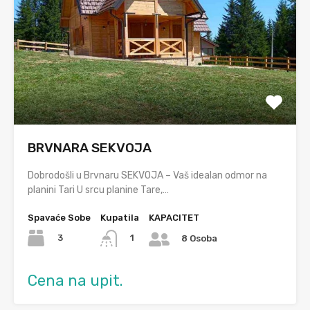
BRVNARA SEKVOJA
Dobrodošli u Brvnaru SEKVOJA – Vaš idealan odmor na
planini Tari U srcu planine Tare,…
Spavaće Sobe
Kupatila
KAPACITET
3
1
8 Osoba
Cena na upit.