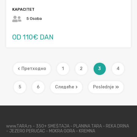
KAPACITET
5 Osoba
OD 110€ DAN
Претходно
1
2
3
4
5
6
Следеће
Poslednje
www.TARA.rs - 350+ SMEŠTAJA - PLANINA TARA - REKA DRINA
- JEZERO PERUĆAC - MOKRA GORA - KREMNA