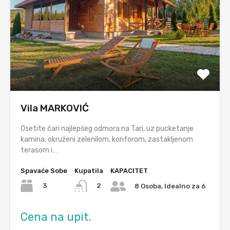
Vila MARKOVIĆ
Osetite čari najlepšeg odmora na Tari, uz pucketanje
kamina, okruženi zelenilom, konforom, zastakljenom
terasom i…
Spavaće Sobe
Kupatila
KAPACITET
3
2
8 Osoba, Idealno za 6
Cena na upit.