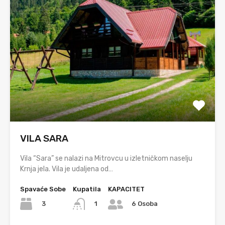
VILA SARA
Vila “Sara” se nalazi na Mitrovcu u izletničkom naselju
Krnja jela. Vila je udaljena od…
Spavaće Sobe
Kupatila
KAPACITET
3
1
6 Osoba