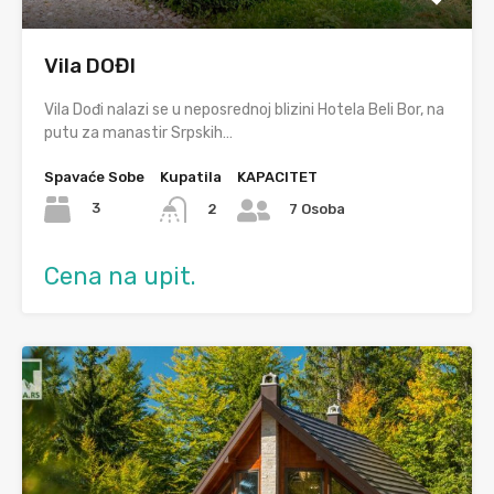
Vila DOĐI
Vila Dođi nalazi se u neposrednoj blizini Hotela Beli Bor, na
putu za manastir Srpskih…
Spavaće Sobe
Kupatila
KAPACITET
3
2
7 Osoba
Cena na upit.