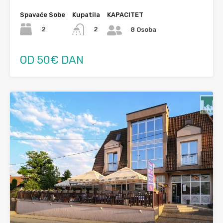
Spavaće Sobe
Kupatila
KAPACITET
2
2
8 Osoba
OD 50€ DAN