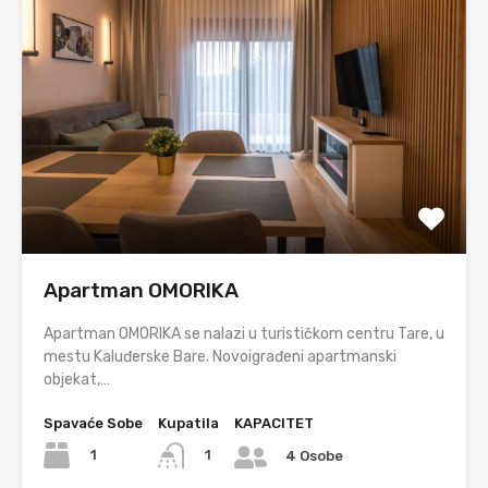
Apartman OMORIKA
Apartman OMORIKA se nalazi u turističkom centru Tare, u
mestu Kaluđerske Bare. Novoigrađeni apartmanski
objekat,…
Spavaće Sobe
Kupatila
KAPACITET
1
1
4 Osobe