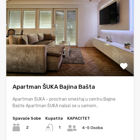
Apartman ŠUKA Bajina Bašta
Apartman ŠUKA – prostran smeštaj u centru Bajine
Bašte Apartman ŠUKA nalazi se u samom…
Spavaće Sobe
Kupatila
KAPACITET
2
1
4-5 Osoba