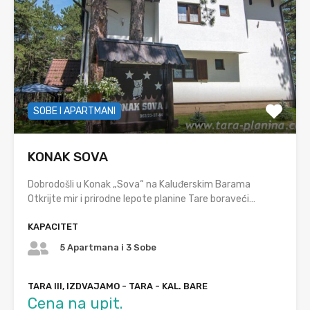
SOBE I APARTMANI
KONAK SOVA
Dobrodošli u Konak „Sova“ na Kaluđerskim Barama
Otkrijte mir i prirodne lepote planine Tare boraveći…
KAPACITET
5 Apartmana i 3 Sobe
TARA III, IZDVAJAMO - TARA - KAL. BARE
Cena na upit.