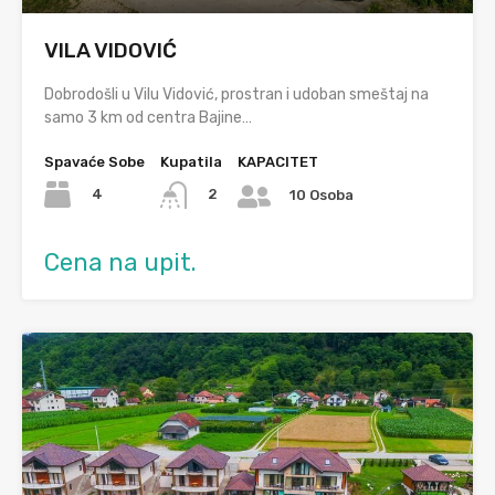
VILA VIDOVIĆ
Dobrodošli u Vilu Vidović, prostran i udoban smeštaj na
samo 3 km od centra Bajine…
Spavaće Sobe
Kupatila
KAPACITET
4
2
10 Osoba
Cena na upit.