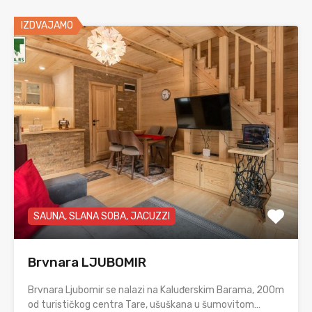
IZDVAJAMO
SAUNA, SLANA SOBA, JACUZZI
Brvnara LJUBOMIR
Brvnara Ljubomir se nalazi na Kaluđerskim Barama, 200m
od turističkog centra Tare, ušuškana u šumovitom…