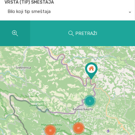
VRSTA (TIP) SMEŠTAJA
Bilo koji tip smeštaja
PRETRAŽI
3
87
32