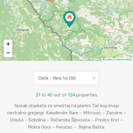
+
−
Leaflet
|
©
OpenStreetMap
Date - New to Old
21
to
40
out of
124
properties
Spisak objekata za smeštaj na planini Tari koji imaju
centralno grejanje. Kaluđerske Bare – Mitrovac – Zaovine –
Osluša – Sokolina – Račanska Šljivovica – Predov Krst –
Mokra Gora – Perućac – Bajina Bašta.