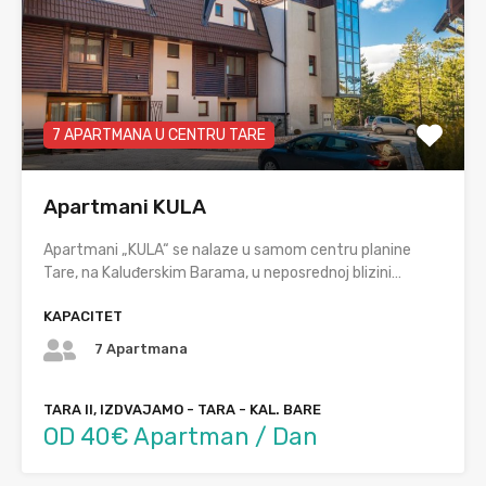
7 APARTMANA U CENTRU TARE
Apartmani KULA
Apartmani „KULA“ se nalaze u samom centru planine
Tare, na Kaluđerskim Barama, u neposrednoj blizini…
KAPACITET
7 Apartmana
TARA II, IZDVAJAMO - TARA - KAL. BARE
OD 40€ Apartman / Dan