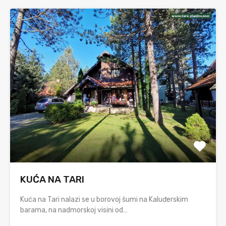
KUĆA NA TARI
Kuća na Tari nalazi se u borovoj šumi na Kaluđerskim
barama, na nadmorskoj visini od…