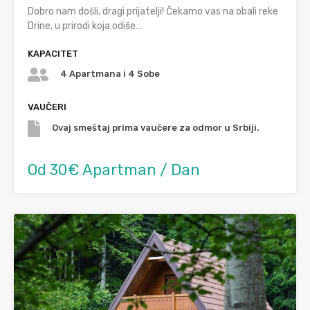
Dobro nam došli, dragi prijatelji! Čekamo vas na obali reke
Drine, u prirodi koja odiše…
KAPACITET
4 Apartmana i 4 Sobe
VAUČERI
Ovaj smeštaj prima vaučere za odmor u Srbiji.
Od 30€ Apartman / Dan