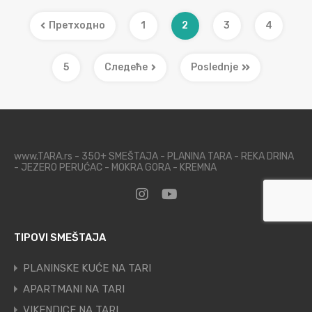
Претходно
1
2
3
4
5
Следеће
Poslednje
www.TARA.rs - 350+ SMEŠTAJA - PLANINA TARA - REKA DRINA
- JEZERO PERUĆAC - MOKRA GORA - KREMNA
TIPOVI SMEŠTAJA
PLANINSKE KUĆE NA TARI
APARTMANI NA TARI
VIKENDICE NA TARI