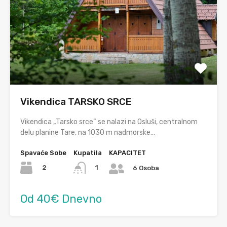
Vikendica TARSKO SRCE
Vikendica „Tarsko srce“ se nalazi na Osluši, centralnom
delu planine Tare, na 1030 m nadmorske…
Spavaće Sobe
Kupatila
KAPACITET
2
1
6 Osoba
Od 40€ Dnevno