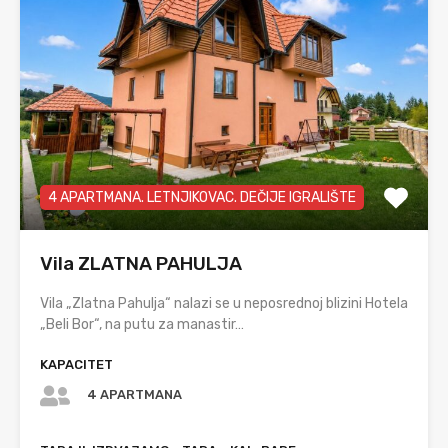
4 APARTMANA. LETNJIKOVAC. DEČIJE IGRALIŠTE
Vila ZLATNA PAHULJA
Vila „Zlatna Pahulja“ nalazi se u neposrednoj blizini Hotela
„Beli Bor“, na putu za manastir…
KAPACITET
4 APARTMANA