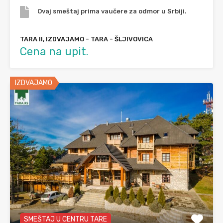
Ovaj smeštaj prima vaučere za odmor u Srbiji.
TARA II, IZDVAJAMO - TARA - ŠLJIVOVICA
Cena na upit.
IZDVAJAMO
SMEŠTAJ U CENTRU TARE