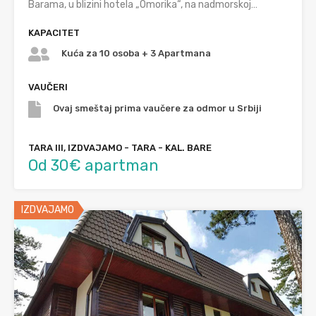
Barama, u blizini hotela „Omorika“, na nadmorskoj…
KAPACITET
Kuća za 10 osoba + 3 Apartmana
VAUČERI
Ovaj smeštaj prima vaučere za odmor u Srbiji
TARA III, IZDVAJAMO - TARA - KAL. BARE
Od 30€ apartman
IZDVAJAMO