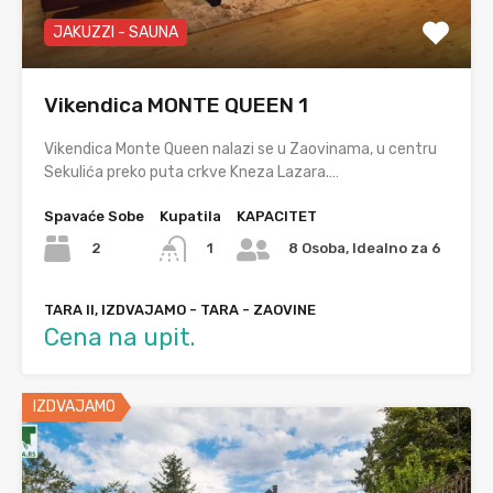
JAKUZZI - SAUNA
Vikendica MONTE QUEEN 1
Vikendica Monte Queen nalazi se u Zaovinama, u centru
Sekulića preko puta crkve Kneza Lazara.…
Spavaće Sobe
Kupatila
KAPACITET
2
1
8 Osoba, Idealno za 6
TARA II, IZDVAJAMO - TARA - ZAOVINE
Cena na upit.
IZDVAJAMO