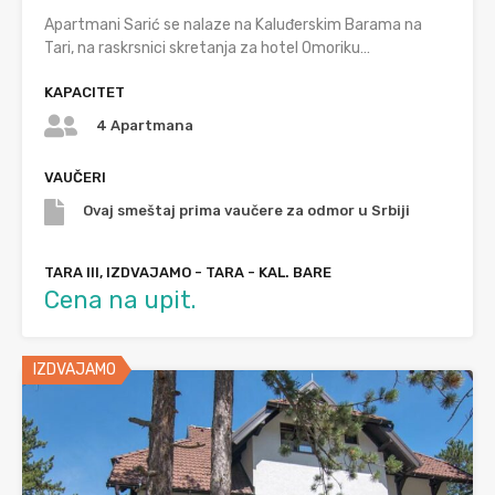
Apartmani Sarić se nalaze na Kaluđerskim Barama na
Tari, na raskrsnici skretanja za hotel Omoriku…
KAPACITET
4 Apartmana
VAUČERI
Ovaj smeštaj prima vaučere za odmor u Srbiji
TARA III, IZDVAJAMO - TARA - KAL. BARE
Cena na upit.
IZDVAJAMO