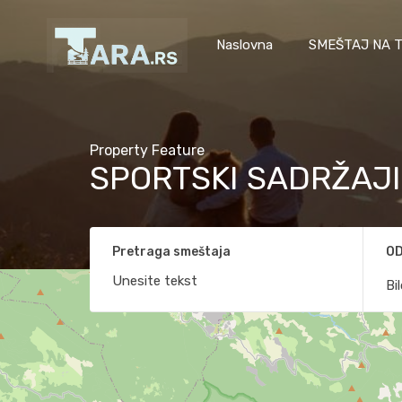
Naslovna
SMEŠTAJ NA T
Property Feature
SPORTSKI SADRŽAJI
Pretraga smeštaja
OD
Bi