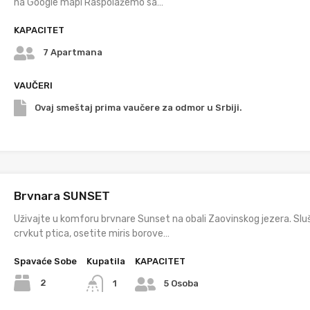
na Google mapi Raspolažemo sa…
KAPACITET
7 Apartmana
VAUČERI
Ovaj smeštaj prima vaučere za odmor u Srbiji.
Brvnara SUNSET
Uživajte u komforu brvnare Sunset na obali Zaovinskog jezera. Slu
crvkut ptica, osetite miris borove…
Spavaće Sobe
Kupatila
KAPACITET
2
1
5 Osoba