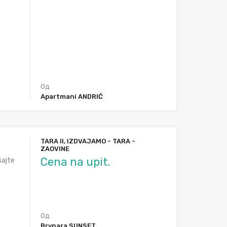
Од
Apartmani ANDRIĆ
TARA II, IZDVAJAMO - TARA -
ZAOVINE
Cena na upit.
šajte
Од
Brvnara SUNSET