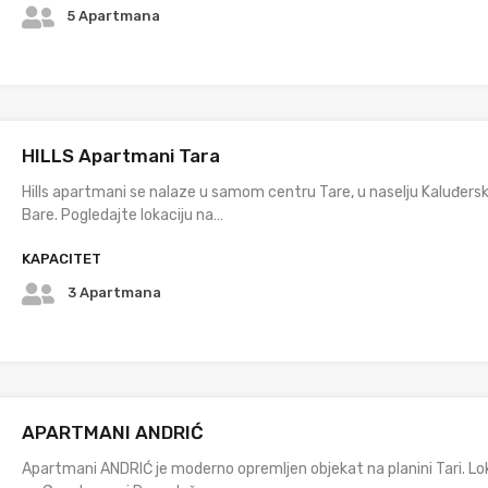
5 Apartmana
HILLS Apartmani Tara
Hills apartmani se nalaze u samom centru Tare, u naselju Kaluđers
Bare. Pogledajte lokaciju na…
KAPACITET
3 Apartmana
APARTMANI ANDRIĆ
Apartmani ANDRIĆ je moderno opremljen objekat na planini Tari. Lo