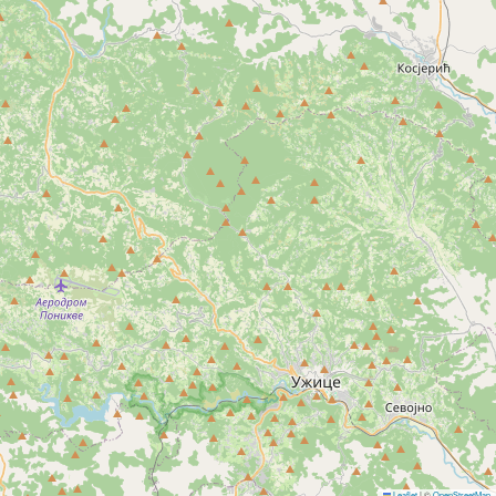
Leaflet
|
©
OpenStreetMap