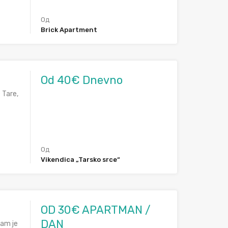
Од
Brick Apartment
Od 40€ Dnevno
 Tare,
Од
Vikendica „Tarsko srce“
OD 30€ APARTMAN /
DAN
vam je