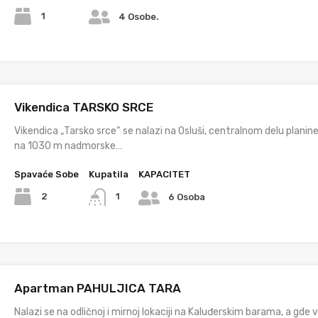
1
4 Osobe.
Vikendica TARSKO SRCE
Vikendica „Tarsko srce“ se nalazi na Osluši, centralnom delu planine
na 1030 m nadmorske…
Spavaće Sobe
Kupatila
KAPACITET
2
1
6 Osoba
Apartman PAHULJICA TARA
Nalazi se na odličnoj i mirnoj lokaciji na Kaluđerskim barama, a gde 