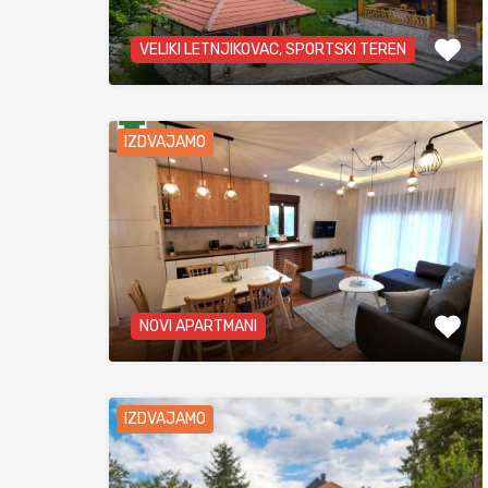
VELIKI LETNJIKOVAC, SPORTSKI TEREN
IZDVAJAMO
NOVI APARTMANI
IZDVAJAMO