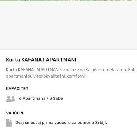
Kurta KAFANA I APARTMANI
Kurta KAFANA I APARTMANI se nalaze na Kaluđerskim Barama. Sobe
apartmani su visokokvalitetni, komforni,…
KAPACITET
6 Apartmana / 3 Sobe
VAUČERI
Ovaj smeštaj prima vaučere za odmor u Srbiji.