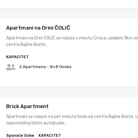
Apartmani na Drini ČOLIĆ
Apartmani na Drini ČOLIĆ se nalaze u mestu Crvica, udaljeni 3km o
centra Bajine Bašte.…
KAPACITET
2 Apartmana - 8+8 Osoba
Brick Apartment
Apartmani se nalaze na pet minuta hoda od centra Bajine Bašte, u
neposrednoj blizini autobuske…
Spavaće Sobe
KAPACITET