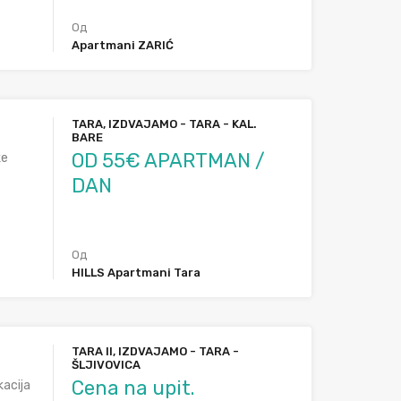
Од
Apartmani ZARIĆ
TARA, IZDVAJAMO - TARA - KAL.
BARE
OD 55€ APARTMAN /
ke
DAN
Од
HILLS Apartmani Tara
TARA II, IZDVAJAMO - TARA -
ŠLJIVOVICA
Cena na upit.
kacija