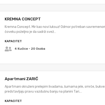
KREMNA CONCEPT
Kremna Concept. Mir kao novi luksuz! Odmor potreban savremeno
čoveku poželjno je da sadrži svež…
KAPACITET
4 Kućice - 20 Osoba
Apartmani ZARIĆ
Apartmani okruženi prelepim livadama, šumama jele, smrče, bukve
predstavljaju pravu vazdušnu banju na planini Tari.…
KAPACITET