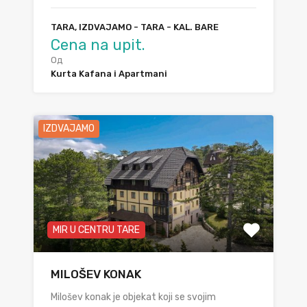
TARA, IZDVAJAMO - TARA - KAL. BARE
Cena na upit.
Од
Kurta Kafana i Apartmani
IZDVAJAMO
MIR U CENTRU TARE
MILOŠEV KONAK
Milošev konak je objekat koji se svojim