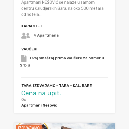
Apartmani NEŠOVIĆ se nalaze u samom
centru Kaludjerskih Bara, na oko 500 metara
od hotela…
KAPACITET
4 Apartmana
VAUČERI
Ovaj smeštaj prima vaučere za odmor u
Srbiji
TARA, IZDVAJAMO - TARA - KAL. BARE
Cena na upit.
Од
Apartmani Nešović
IZDVAJAMO