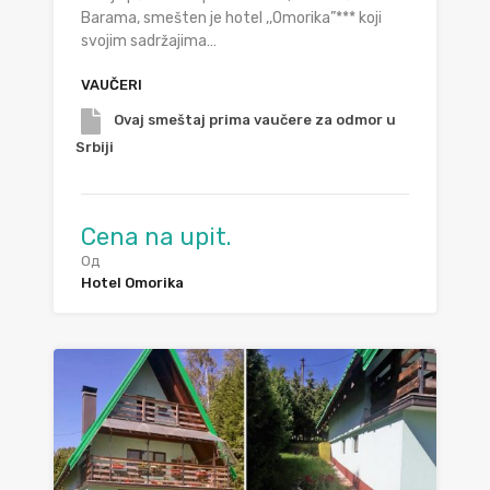
Barama, smešten je hotel ,,Omorika”*** koji
svojim sadržajima…
VAUČERI
Ovaj smeštaj prima vaučere za odmor u
Srbiji
Cena na upit.
Од
Hotel Omorika