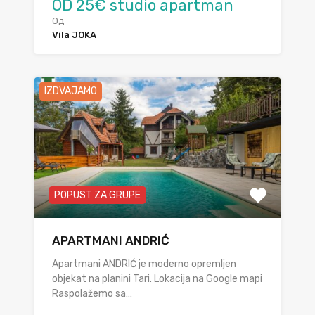
OD 25€ studio apartman
Од
Vila JOKA
IZDVAJAMO
POPUST ZA GRUPE
APARTMANI ANDRIĆ
Apartmani ANDRIĆ je moderno opremljen
objekat na planini Tari. Lokacija na Google mapi
Raspolažemo sa…