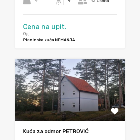
4
4
12 Osoba
Cena na upit.
Од
Planinska kuća NEMANJA
Kuća za odmor PETROVIĆ