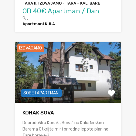
TARA II, IZDVAJAMO - TARA - KAL. BARE
OD 40€ Apartman / Dan
Од
Apartmani KULA
IZDVAJAMO
SOBE I APARTMANI
KONAK SOVA
Dobrodošli u Konak „Sova“ na Kaluđerskim
Barama Otkrijte mir i prirodne lepote planine
Tare boraveći…