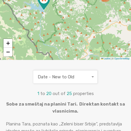
+
−
Leaflet
|
©
OpenStreetMap
Date - New to Old
1
to
20
out of
25
properties
Sobe za smeštaj na planini Tari. Direktan kontakt sa
vlasnicima.
Planina Tara, poznata kao „Zeleni biser Srbije“, predstavlja