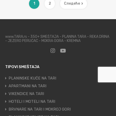
1
2
Следеће
www.TARA.rs - 350+ SMEŠTAJA - PLANINA TARA - REKA DRINA
- JEZERO PERUĆAC - MOKRA GORA - KREMNA
TIPOVI SMEŠTAJA
PLANINSKE KUĆE NA TARI
APARTMANI NA TARI
VIKENDICE NA TARI
HOTELI I MOTELI NA TARI
BRVNARE NA TARI I MOKROJ GORI