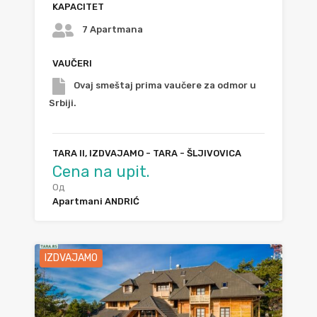
KAPACITET
7 Apartmana
VAUČERI
Ovaj smeštaj prima vaučere za odmor u
Srbiji.
TARA II, IZDVAJAMO - TARA - ŠLJIVOVICA
Cena na upit.
Од
Apartmani ANDRIĆ
IZDVAJAMO