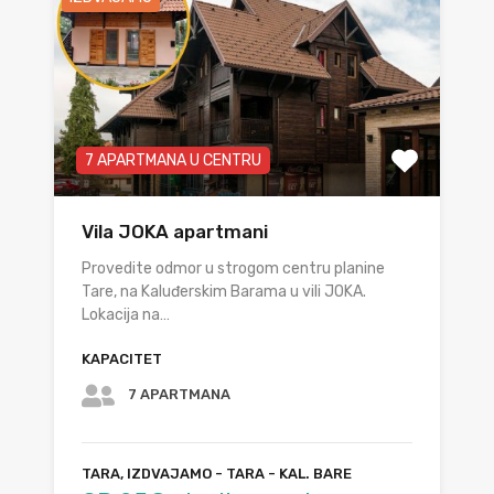
7 APARTMANA U CENTRU
Vila JOKA apartmani
Provedite odmor u strogom centru planine
Tare, na Kaluđerskim Barama u vili JOKA.
Lokacija na…
KAPACITET
7 APARTMANA
TARA, IZDVAJAMO - TARA - KAL. BARE