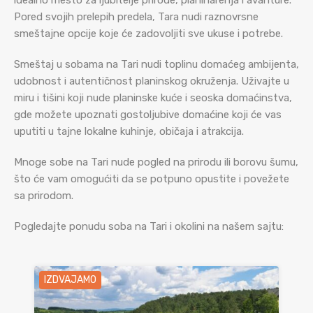
idealno mesto za ljubitelje prirode, planinarenja i avanture.
Pored svojih prelepih predela, Tara nudi raznovrsne
smeštajne opcije koje će zadovoljiti sve ukuse i potrebe.
Smeštaj u sobama na Tari nudi toplinu domaćeg ambijenta,
udobnost i autentičnost planinskog okruženja. Uživajte u
miru i tišini koji nude planinske kuće i seoska domaćinstva,
gde možete upoznati gostoljubive domaćine koji će vas
uputiti u tajne lokalne kuhinje, običaja i atrakcija.
Mnoge sobe na Tari nude pogled na prirodu ili borovu šumu,
što će vam omogućiti da se potpuno opustite i povežete
sa prirodom.
Pogledajte ponudu soba na Tari i okolini na našem sajtu:
IZDVAJAMO