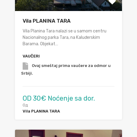
Vila PLANINA TARA
Vila Planina Tara nalazi se u samom centru
Nacionalnog parka Tara, na Kaluđerskim
Barama. Objekat…
VAUČERI
Ovaj smeštaj prima vaučere za odmor u
Srbiji.
OD 30€ Noćenje sa dor.
Од
Vila PLANINA TARA