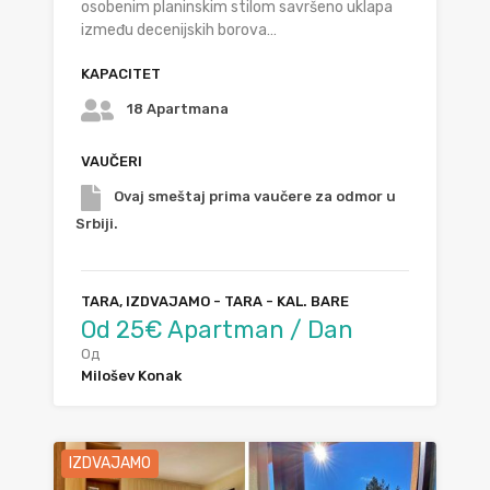
osobenim planinskim stilom savršeno uklapa
između decenijskih borova…
KAPACITET
18 Apartmana
VAUČERI
Ovaj smeštaj prima vaučere za odmor u
Srbiji.
TARA, IZDVAJAMO - TARA - KAL. BARE
Od 25€ Apartman / Dan
Од
Milošev Konak
IZDVAJAMO