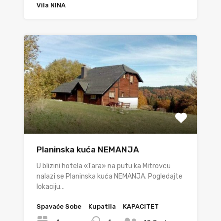
Vila NINA
Planinska kuća NEMANJA
U blizini hotela «Tara» na putu ka Mitrovcu
nalazi se Planinska kuća NEMANJA. Pogledajte
lokaciju…
Spavaće Sobe
Kupatila
KAPACITET