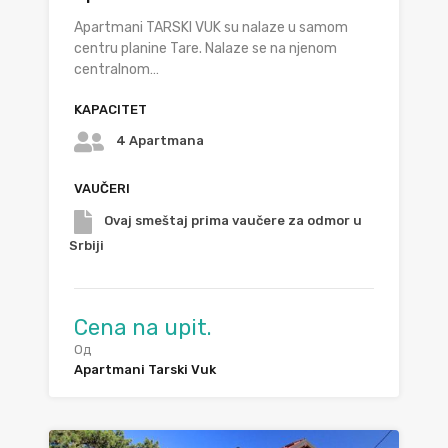
Apartmani TARSKI VUK su nalaze u samom
centru planine Tare. Nalaze se na njenom
centralnom…
KAPACITET
4 Apartmana
VAUČERI
Ovaj smeštaj prima vaučere za odmor u
Srbiji
Cena na upit.
Од
Apartmani Tarski Vuk