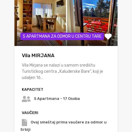
5 APARTMANA ZA ODMOR U CENTRU TARE
Vila MIRJANA
Vila Mirjana se nalazi u samom središtu
Turističkog centra „Kaluđerske Bare”, koji je
udaljen 16…
KAPACITET
5 Apartmana - 17 Osoba
VAUČERI
Ovaj smeštaj prima vaučere za odmor u
Srbiji