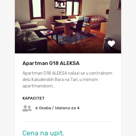
Apartman G18 ALEKSA
Apartman G18 ALEKSA nalazi se u centralnom
delu Kaluđerskih Bara na Tari, u mirnom
apartmanskom…
KAPACITET
6 Osoba / Idelano za 4
Cena na upit.