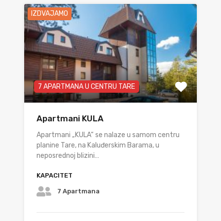
IZDVAJAMO
7 APARTMANA U CENTRU TARE
Apartmani KULA
Apartmani „KULA“ se nalaze u samom centru
planine Tare, na Kaluđerskim Barama, u
neposrednoj blizini…
KAPACITET
7 Apartmana