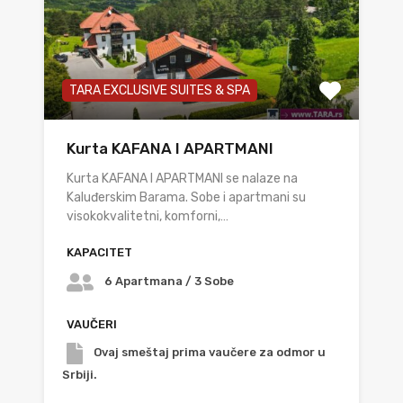
TARA EXCLUSIVE SUITES & SPA
Kurta KAFANA I APARTMANI
Kurta KAFANA I APARTMANI se nalaze na
Kaluđerskim Barama. Sobe i apartmani su
visokokvalitetni, komforni,…
KAPACITET
6 Apartmana / 3 Sobe
VAUČERI
Ovaj smeštaj prima vaučere za odmor u
Srbiji.