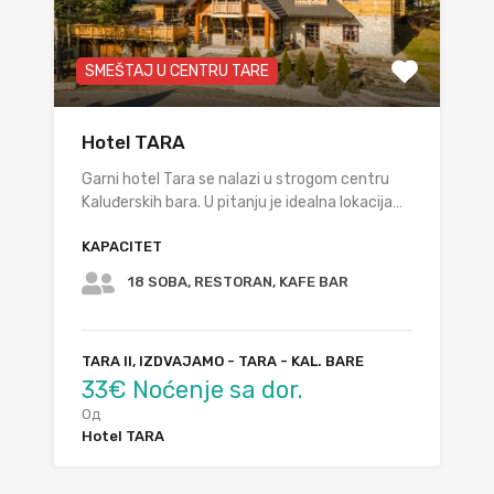
SMEŠTAJ U CENTRU TARE
Hotel TARA
Garni hotel Tara se nalazi u strogom centru
Kaluđerskih bara. U pitanju je idealna lokacija…
KAPACITET
18 SOBA, RESTORAN, KAFE BAR
TARA II, IZDVAJAMO - TARA - KAL. BARE
33€ Noćenje sa dor.
Од
Hotel TARA