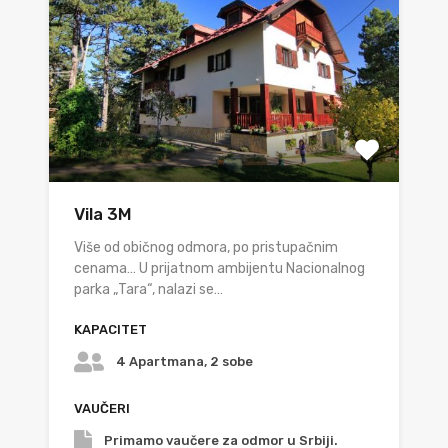
Vila 3M
Više od običnog odmora, po pristupačnim
cenama… U prijatnom ambijentu Nacionalnog
parka „Tara“, nalazi se…
KAPACITET
4 Apartmana, 2 sobe
VAUČERI
Primamo vaučere za odmor u Srbiji.