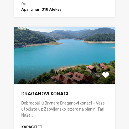
Од
Apartman G18 Aleksa
DRAGANOVI KONACI
Dobrodošli u Brvnare Draganovi konaci – Vaše
utočište uz Zaovljansko jezero na planini Tari
Naša…
KAPACITET