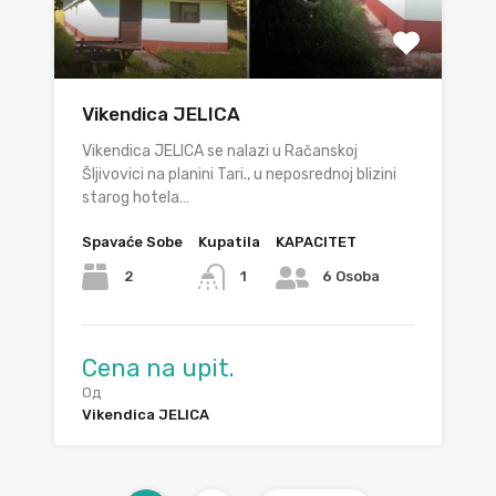
Vikendica JELICA
Vikendica JELICA se nalazi u Račanskoj
Šljivovici na planini Tari., u neposrednoj blizini
starog hotela…
Spavaće Sobe
Kupatila
KAPACITET
2
1
6 Osoba
Cena na upit.
Од
Vikendica JELICA